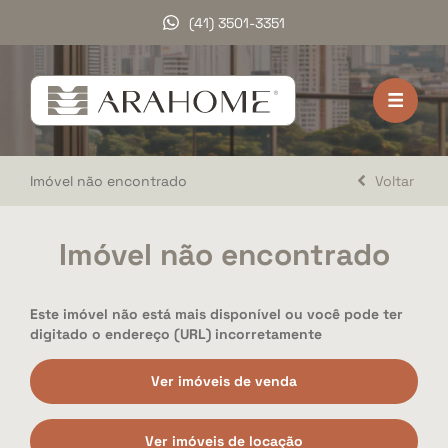
(41) 3501-3351
HOME
VENDA
Imóvel não encontrado
Voltar
LOCAÇÃO
LANÇAMENTOS
Imóvel não encontrado
DOCUMENTOS
Este imóvel não está mais disponível ou você pode ter
A ARAHOME
digitado o endereço (URL) incorretamente
TRABALHE CONOSCO
Ver imóveis de venda
DEPOIMENTOS
Ver imóveis de locação