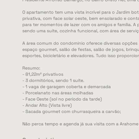
O apartamento tem uma vista incrível para o Jardim bot
privativa, com face solar oeste, bem ensolarado e con
para ter momentos de lazer com os amigos e família. A 
sendo uma suíte, cozinha funcional, com área de serv
A área comum do condomínio oferece diversas opções de 
espaço gourmet, salão de festas, salão de jogos, brin
esportes, bicicletário e elevadores. Tudo isso proporci
Resumo:
- 81,22m² privativos
- 3 dormitórios, sendo 1 suíte.
- 1 vaga de garagem coberta e demarcada
- Porcelanato nas áreas molhadas
- Face Oeste (sol no período da tarde)
- Andar Alto (Vista livre)
- Sacada gourmet com churrasqueira a carvão;
Não perca tempo e agenda já sua visita com a Arahome 