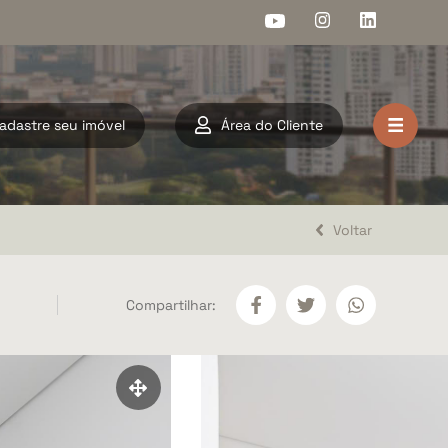
adastre seu imóvel
Área do Cliente
HOME
VENDA
Voltar
LOCAÇÃO
Compartilhar:
LANÇAMENTOS
DOCUMENTOS
A ARAHOME