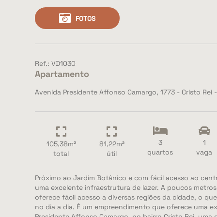
FOTOS
Ref.: VD1030
Apartamento
Avenida Presidente Affonso Camargo, 1773 - Cristo Rei -
3
1
105,38m²
81,22m²
quartos
vaga
total
útil
Próximo ao Jardim Botânico e com fácil acesso ao cent
uma excelente infraestrutura de lazer. A poucos metros 
oferece fácil acesso a diversas regiões da cidade, o que
no dia a dia. É um empreendimento que oferece uma ex
Presidente Affonso Camargo, no bairro Cristo Rei, uma d