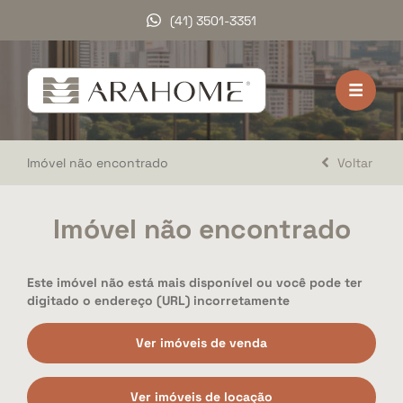
(41) 3501-3351
HOME
VENDA
Imóvel não encontrado
Voltar
LOCAÇÃO
LANÇAMENTOS
Imóvel não encontrado
DOCUMENTOS
Este imóvel não está mais disponível ou você pode ter
A ARAHOME
digitado o endereço (URL) incorretamente
TRABALHE CONOSCO
Ver imóveis de venda
DEPOIMENTOS
Ver imóveis de locação