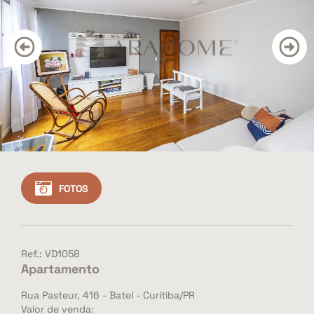
CONTATO
BLOG
Cadastre seu imóvel
Área do Cliente
Vendas: (41) 3501-3351
Whatsapp: (41) 3501-3351
FOTOS
Ref.: VD1058
Apartamento
Rua Pasteur, 416 - Batel - Curitiba/PR
Valor de venda: