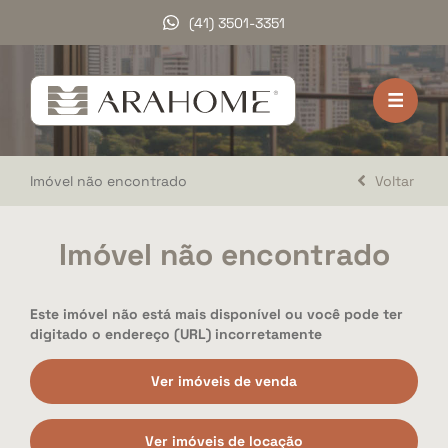
(41) 3501-3351
HOME
VENDA
Imóvel não encontrado
Voltar
LOCAÇÃO
LANÇAMENTOS
Imóvel não encontrado
DOCUMENTOS
Este imóvel não está mais disponível ou você pode ter
A ARAHOME
digitado o endereço (URL) incorretamente
TRABALHE CONOSCO
Ver imóveis de venda
DEPOIMENTOS
Ver imóveis de locação