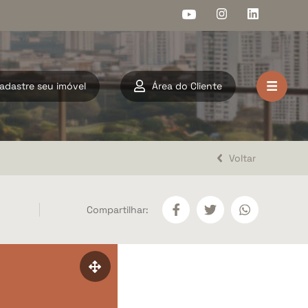
adastre seu imóvel
Área do Cliente
HOME
VENDA
Voltar
LOCAÇÃO
Compartilhar:
LANÇAMENTOS
DOCUMENTOS
A ARAHOME