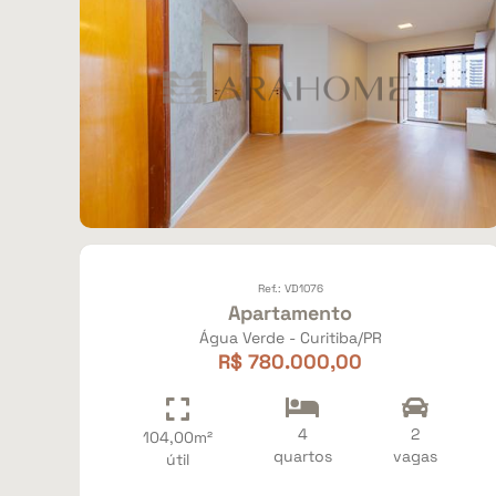
Ref.: VD1076
Apartamento
Água Verde - Curitiba/PR
R$ 780.000,00
4
2
104,00m²
quartos
vagas
útil