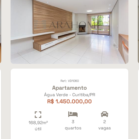
Ref.: VD1060
Apartamento
Água Verde - Curitiba/PR
R$ 1.450.000,00
3
2
168,92m²
quartos
vagas
útil