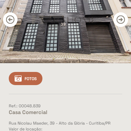
CONTATO
BLOG
Cadastre seu imóvel
Área do Cliente
Vendas: (41) 3501-3351
Whatsapp: (41) 3501-3351
FOTOS
Ref.: 00048.839
Casa Comercial
Rua Nicolau Maeder, 39 - Alto da Glória - Curitiba/PR
Valor de locação: