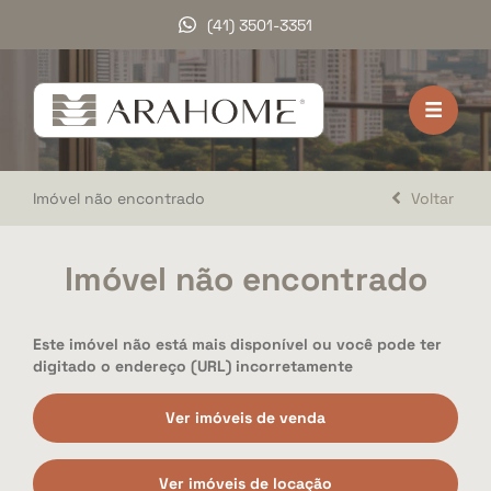
(41) 3501-3351
HOME
VENDA
Imóvel não encontrado
Voltar
LOCAÇÃO
LANÇAMENTOS
Imóvel não encontrado
DOCUMENTOS
Este imóvel não está mais disponível ou você pode ter
A ARAHOME
digitado o endereço (URL) incorretamente
TRABALHE CONOSCO
Ver imóveis de venda
DEPOIMENTOS
Ver imóveis de locação