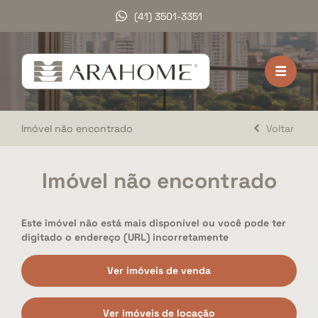
(41) 3501-3351
HOME
VENDA
Imóvel não encontrado
Voltar
LOCAÇÃO
LANÇAMENTOS
Imóvel não encontrado
DOCUMENTOS
Este imóvel não está mais disponível ou você pode ter
A ARAHOME
digitado o endereço (URL) incorretamente
TRABALHE CONOSCO
Ver imóveis de venda
DEPOIMENTOS
Ver imóveis de locação