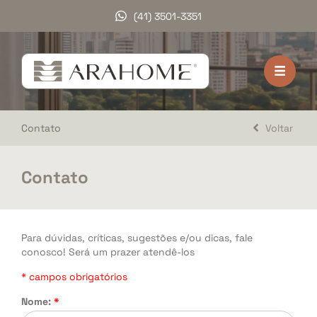
(41) 3501-3351
HOME
VENDA
Contato
Voltar
LOCAÇÃO
LANÇAMENTOS
Contato
DOCUMENTOS
A ARAHOME
Para dúvidas, críticas, sugestões e/ou dicas, fale
conosco! Será um prazer atendê-los
TRABALHE CONOSCO
* campos obrigatórios
DEPOIMENTOS
Nome:
*