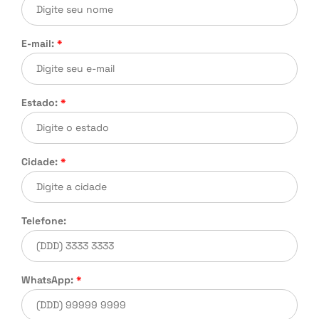
CONTATO
BLOG
E-mail:
*
Cadastre seu imóvel
Área do Cliente
Estado:
*
Vendas: (41) 3501-3351
Cidade:
*
Whatsapp: (41) 3501-3351
Telefone:
WhatsApp:
*